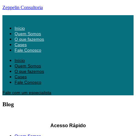
Zeppelin Consultoria
Início
Quem Somos
O que fazemos
Cases
Fale Conosco
Início
Quem Somos
O que fazemos
Cases
Fale Conosco
Fale com um especialista
Blog
Acesso Rápido
Quem Somos